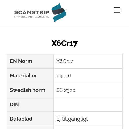
Skip
Me
to
content
X6Cr17
EN Norm
X6Cr17
Material nr
1.4016
Swedish norm
SS 2320
DIN
Datablad
Ej tillgängligt