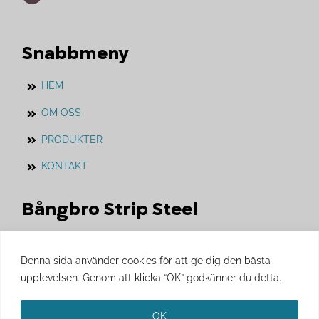
Snabbmeny
HEM
OM OSS
PRODUKTER
KONTAKT
Bångbro Strip Steel
Vårt systerföretag som vi jobbar i nära
samarbete med.
Denna sida använder cookies för att ge dig den bästa
upplevelsen. Genom att klicka “OK” godkänner du detta.
Besök gärna
Bångbro Strip Steels
hemsida.
OK