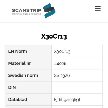
Skip
Me
to
content
X30Cr13
EN Norm
X30Cr13
Material nr
1.4028
Swedish norm
SS 2326
DIN
Datablad
Ej tillgängligt