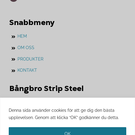
Snabbmeny
HEM
OM OSS
PRODUKTER
KONTAKT
Bångbro Strip Steel
Vårt systerföretag som vi jobbar i nära
samarbete med.
Denna sida använder cookies för att ge dig den bästa
upplevelsen. Genom att klicka “OK” godkänner du detta.
Besök gärna
Bångbro Strip Steels
hemsida.
OK