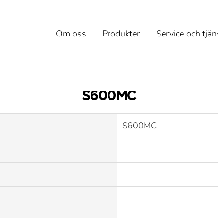
Om oss
Produkter
Service och tjän
S600MC
S600MC
m