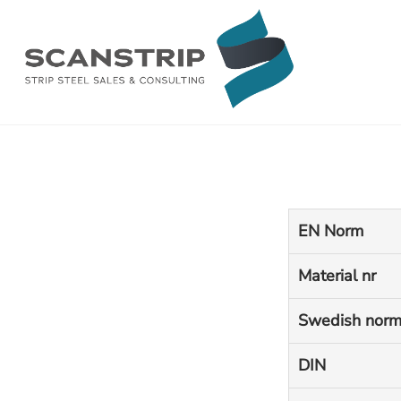
Skip
to
content
EN Norm
Material nr
Swedish nor
DIN