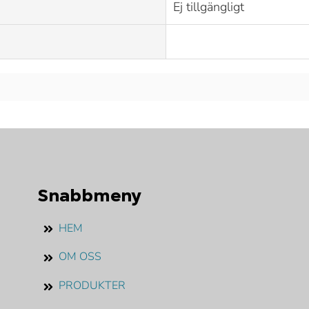
Ej tillgängligt
Snabbmeny
HEM
OM OSS
PRODUKTER