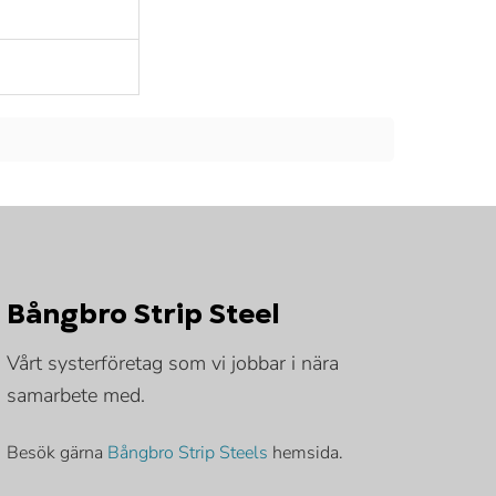
Bångbro Strip Steel
Vårt systerföretag som vi jobbar i nära
samarbete med.
Besök gärna
Bångbro Strip Steels
hemsida.