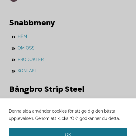
Snabbmeny
HEM
OM OSS
PRODUKTER
KONTAKT
Bångbro Strip Steel
Vårt systerföretag som vi jobbar i nära
samarbete med.
Denna sida använder cookies för att ge dig den bästa
upplevelsen. Genom att klicka “OK” godkänner du detta.
Besök gärna
Bångbro Strip Steels
hemsida.
OK