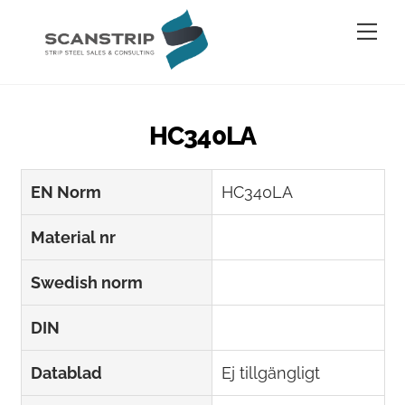
Skip
Me
to
content
HC340LA
EN Norm
HC340LA
Material nr
Swedish norm
DIN
Datablad
Ej tillgängligt