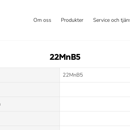
Om oss
Produkter
Service och tjän
22MnB5
22MnB5
m