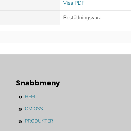
Visa PDF
Beställningsvara
Snabbmeny
HEM
OM OSS
PRODUKTER