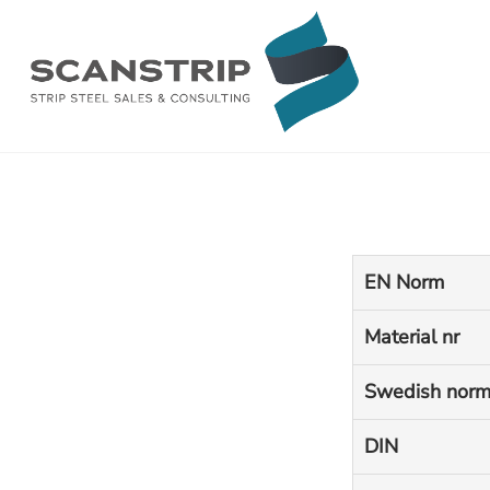
Skip
to
content
EN Norm
Material nr
Swedish nor
DIN