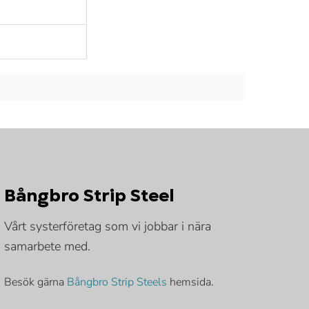
Bångbro Strip Steel
Vårt systerföretag som vi jobbar i nära
samarbete med.
Besök gärna
Bångbro Strip Steels
hemsida.